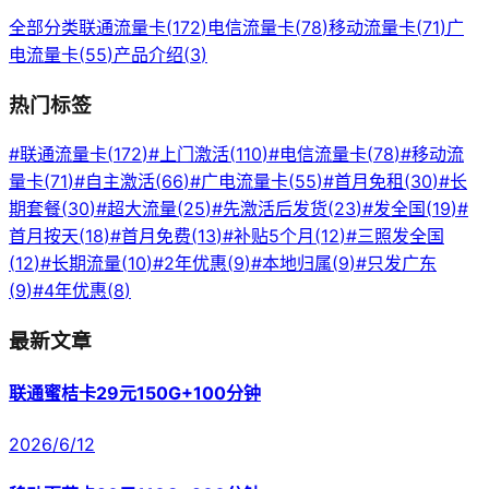
全部分类
联通流量卡
(
172
)
电信流量卡
(
78
)
移动流量卡
(
71
)
广
电流量卡
(
55
)
产品介绍
(
3
)
热门标签
#
联通流量卡
(
172
)
#
上门激活
(
110
)
#
电信流量卡
(
78
)
#
移动流
量卡
(
71
)
#
自主激活
(
66
)
#
广电流量卡
(
55
)
#
首月免租
(
30
)
#
长
期套餐
(
30
)
#
超大流量
(
25
)
#
先激活后发货
(
23
)
#
发全国
(
19
)
#
首月按天
(
18
)
#
首月免费
(
13
)
#
补贴5个月
(
12
)
#
三照发全国
(
12
)
#
长期流量
(
10
)
#
2年优惠
(
9
)
#
本地归属
(
9
)
#
只发广东
(
9
)
#
4年优惠
(
8
)
最新文章
联通蜜桔卡29元150G+100分钟
2026/6/12