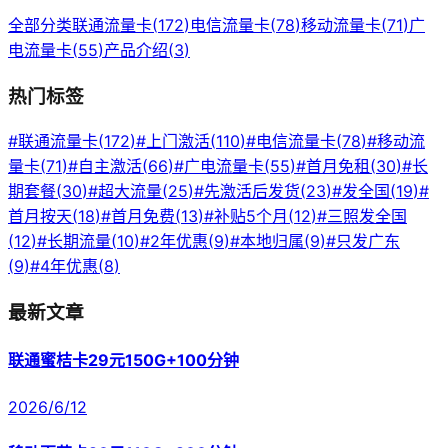
全部分类
联通流量卡
(
172
)
电信流量卡
(
78
)
移动流量卡
(
71
)
广
电流量卡
(
55
)
产品介绍
(
3
)
热门标签
#
联通流量卡
(
172
)
#
上门激活
(
110
)
#
电信流量卡
(
78
)
#
移动流
量卡
(
71
)
#
自主激活
(
66
)
#
广电流量卡
(
55
)
#
首月免租
(
30
)
#
长
期套餐
(
30
)
#
超大流量
(
25
)
#
先激活后发货
(
23
)
#
发全国
(
19
)
#
首月按天
(
18
)
#
首月免费
(
13
)
#
补贴5个月
(
12
)
#
三照发全国
(
12
)
#
长期流量
(
10
)
#
2年优惠
(
9
)
#
本地归属
(
9
)
#
只发广东
(
9
)
#
4年优惠
(
8
)
最新文章
联通蜜桔卡29元150G+100分钟
2026/6/12