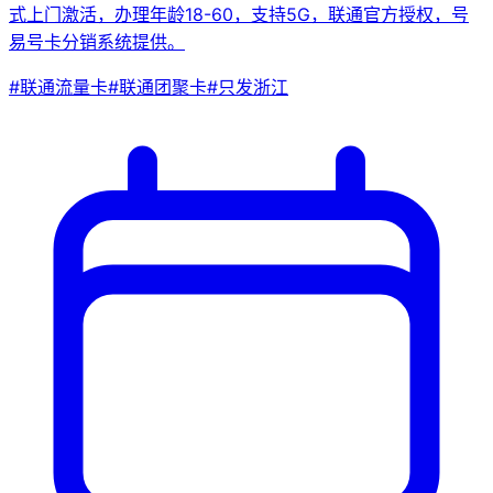
式上门激活，办理年龄18-60，支持5G，联通官方授权，号
易号卡分销系统提供。
#
联通流量卡
#
联通团聚卡
#
只发浙江