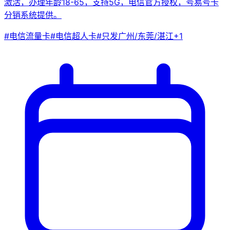
激活，办理年龄18-65，支持5G，电信官方授权，号易号卡
分销系统提供。
#
电信流量卡
#
电信超人卡
#
只发广州/东莞/湛江
+
1