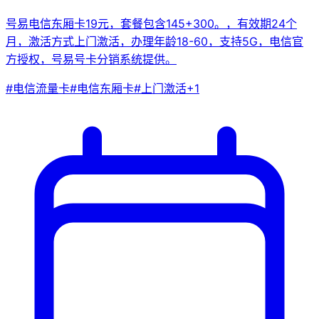
号易电信东厢卡19元，套餐包含145+300。，有效期24个
月，激活方式上门激活，办理年龄18-60，支持5G，电信官
方授权，号易号卡分销系统提供。
#
电信流量卡
#
电信东厢卡
#
上门激活
+
1