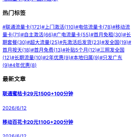
热门标签
#
联通流量卡
(
172
)
#
上门激活
(
110
)
#
电信流量卡
(
78
)
#
移动流
量卡
(
71
)
#
自主激活
(
66
)
#
广电流量卡
(
55
)
#
首月免租
(
30
)
#
长
期套餐
(
30
)
#
超大流量
(
25
)
#
先激活后发货
(
23
)
#
发全国
(
19
)
#
首月按天
(
18
)
#
首月免费
(
13
)
#
补贴5个月
(
12
)
#
三照发全国
(
12
)
#
长期流量
(
10
)
#
2年优惠
(
9
)
#
本地归属
(
9
)
#
只发广东
(
9
)
#
4年优惠
(
8
)
最新文章
联通蜜桔卡29元150G+100分钟
2026/6/12
移动百花卡20元110G+200分钟
2026/6/12