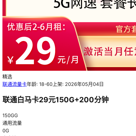
精选
联通流量卡
年龄:
18-60
上架:
2026年05月04日
联通白马卡29元150G+200分钟
150G
G
通用流量
0
G